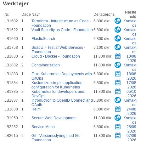
Værktøjer
Næste
Nr.
Dage
Navn
Deltagerpris
hold
LB1602
1
Terraform - Infrastructure as Code -
6.800 dkr
Kontakt
Foundation
os
LB1622
1
Vault Security as Code - Foundation
6.800 dkr
Kontakt
os
LB1660
1
ElasticSearch
6.800 dkr
Kontakt
os
LB1758
1
SoapUI - Test af Web Services -
5.100 dkr
Kontakt
Foundation
os
LB1880
2
Cloud - Docker - Foundation
11.800 dkr
10/08
2026
LB1882
2
Containerization
11.800 dkr
Kontakt
os
LB1883
1
Flux: Kubernetes Deployments with
6.800 dkr
18/08
GitOps
2026
LB1884
1
Kustomize: simple application
6.800 dkr
17/08
configuration for Kubernetes
2026
LB1885
2
Kubernetes for developers and
11.800 dkr
05/10
DevOps
2026
LB1887
1
Introduction to OpenID Connect and
6.800 dkr
Kontakt
OAuth
os
LB1888
1
Helm
6.800 dkr
24/08
2026
LB1950
2
Secure Web Development
11.800 dkr
Kontakt
os
LB2252
1
Service Mesh
6.800 dkr
28/09
2026
LB2615
2
Git - Versionsstyring med Git -
11.800 dkr
07/09
Foundation
2026