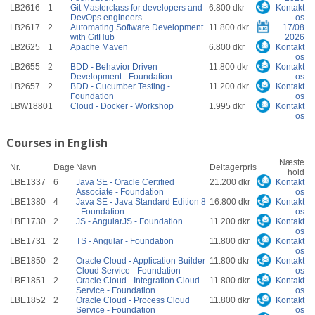
LB2616
1
Git Masterclass for developers and
6.800 dkr
Kontakt
DevOps engineers
os
LB2617
2
Automating Software Development
11.800 dkr
17/08
with GitHub
2026
LB2625
1
Apache Maven
6.800 dkr
Kontakt
os
LB2655
2
BDD - Behavior Driven
11.800 dkr
Kontakt
Development - Foundation
os
LB2657
2
BDD - Cucumber Testing -
11.200 dkr
Kontakt
Foundation
os
LBW1880
1
Cloud - Docker - Workshop
1.995 dkr
Kontakt
os
Courses in English
Næste
Nr.
Dage
Navn
Deltagerpris
hold
LBE1337
6
Java SE - Oracle Certified
21.200 dkr
Kontakt
Associate - Foundation
os
LBE1380
4
Java SE - Java Standard Edition 8
16.800 dkr
Kontakt
- Foundation
os
LBE1730
2
JS - AngularJS - Foundation
11.200 dkr
Kontakt
os
LBE1731
2
TS - Angular - Foundation
11.800 dkr
Kontakt
os
LBE1850
2
Oracle Cloud - Application Builder
11.800 dkr
Kontakt
Cloud Service - Foundation
os
LBE1851
2
Oracle Cloud - Integration Cloud
11.800 dkr
Kontakt
Service - Foundation
os
LBE1852
2
Oracle Cloud - Process Cloud
11.800 dkr
Kontakt
Service - Foundation
os