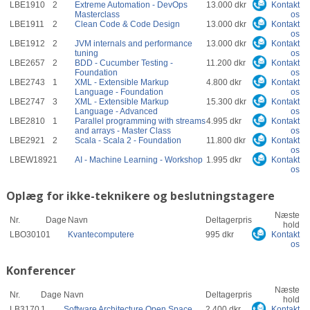
LBE1910
2
Extreme Automation - DevOps
13.000 dkr
Kontakt
Masterclass
os
LBE1911
2
Clean Code & Code Design
13.000 dkr
Kontakt
os
LBE1912
2
JVM internals and performance
13.000 dkr
Kontakt
tuning
os
LBE2657
2
BDD - Cucumber Testing -
11.200 dkr
Kontakt
Foundation
os
LBE2743
1
XML - Extensible Markup
4.800 dkr
Kontakt
Language - Foundation
os
LBE2747
3
XML - Extensible Markup
15.300 dkr
Kontakt
Language - Advanced
os
LBE2810
1
Parallel programming with streams
4.995 dkr
Kontakt
and arrays - Master Class
os
LBE2921
2
Scala - Scala 2 - Foundation
11.800 dkr
Kontakt
os
LBEW1892
1
AI - Machine Learning - Workshop
1.995 dkr
Kontakt
os
Oplæg for ikke-teknikere og beslutningstagere
Næste
Nr.
Dage
Navn
Deltagerpris
hold
LBO3010
1
Kvantecomputere
995 dkr
Kontakt
os
Konferencer
Næste
Nr.
Dage
Navn
Deltagerpris
hold
LB3170
1
Software Architecture Open Space
2.400 dkr
Kontakt