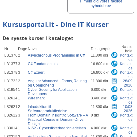
Tilmeld dig vores faglige
nyhedsbrev
Kursusportal.it - Dine IT Kurser
De nyeste kurser i kataloget
Næste
Nr.
Dage
Navn
Deltagerpris
hold
LB1376
2
Asynchronous Programming in C#
11.800 dkr
Kontakt
os
LB1377
3
C# Fundamentals
16.800 dkr
Kontakt
os
LB1378
3
C# Expert
16.800 dkr
Kontakt
os
LB1732
2
Angular Advanced - Forms, Routing
11.800 dkr
28/09
og Components
2026
LB1954
1
Cyber Security for Application
6.800 dkr
Kontakt
Developers
os
LB2614
1
Wireshark
3.400 dkr
Kontakt
os
LB2621
2
Introduktion til
11.800 dkr
10/08
Softwareproduktledelse
2026
LB2622
3
From Domain Insight to Software – A
0 dkr
Kontakt
Practical Course in Domain-Driven
os
Design
LB3014
1
NIS2 - Cybersikkerhed for ledelsen
4.000 dkr
Kontakt
os
LB3215
2
Architecture Games - bliv skarp til at
11.800 dkr
Kontakt