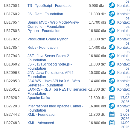
os
LB1750
1
TS - TypeScript - Foundation
5.900 dkr
Kontakt
os
LB1760
2
JS - Dart - Foundation
11.800 dkr
Kontakt
os
LB1765
4
Spring MVC - Web Model-View-
17.700 dkr
Kontakt
Controller - Foundation
os
LB1780
3
Python - Foundation
16.800 dkr
Kontakt
os
LB1782
2
Production Grade Python
11.800 dkr
Kontakt
os
LB1785
4
Ruby - Foundation
17.400 dkr
Kontakt
os
LB1794
3
JSF - JavaServer Faces 2 -
16.800 dkr
Kontakt
Foundation
os
LB1860
2
JS - JavaScript og node.js -
11.800 dkr
Kontakt
Foundation
os
LB2096
3
JPA - Java Persistence API 2 -
15.300 dkr
Kontakt
Foundation
os
LB2285
3
JAX-WS - Java API for XML Web
14.400 dkr
Kontakt
Services - Foundation
os
LB2501
2
JAX-RS - REST og RESTful services -
11.800 dkr
Kontakt
Foundation
os
LB2628
2
Apache Kafka
11.800 dkr
17/08
2026
LB2720
3
Integrationer med Apache Camel -
16.800 dkr
Kontakt
Foundation
os
LB2744
2
XML - Foundation
11.800 dkr
17/08
2026
LB2748
3
XML - Advanced
16.800 dkr
14/09
2026