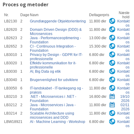
Proces og metoder
Næste
Nr.
Dage
Navn
Deltagerpris
hold
LB2130
2
Grundlæggende Objektorientering
11.800 dkr
Kontakt
os
LB2620
2
Domain Driven Design (DDD) &
11.800 dkr
Kontakt
Microservices
os
LB2623
2
Java - Performanceoptimering -
13.000 dkr
Kontakt
Foundation
os
LB2652
3
CI - Continuous Integration -
15.300 dkr
Kontakt
Foundation
os
LB3010
1
Privacy by Design - GDPR for IT-
6.800 dkr
Kontakt
professionelle
os
LB3020
1
Effektiv kommunikation for it-
6.800 dkr
Kontakt
professionelle
os
LB3030
1
AI, Big Data og etik
6.800 dkr
Kontakt
os
LB3040
1
Brugervenlighed for udviklere
6.800 dkr
Kontakt
os
LB3050
6
IT-landskabet - IT-tankegang og -
11.800 dkr
Kontakt
praksis
os
LB3210
3
.NET - Microservices i .NET -
16.800 dkr
19/10
Foundation
2026
LB3212
2
Java - Microservices i Java -
11.800 dkr
02/11
Foundation
2026
LB3214
2
Scalable Architecture using
11.800 dkr
Kontakt
microservices and DDD
os
LBW1892
1
AI - Machine Learning - Workshop
6.800 dkr
Kontakt
os