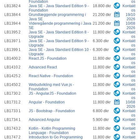
Foundation
os
LB1382
4
Java SE - Java Standard Edition 9 -
18.800 dkr
Kontakt
Foundation
os
LB1384
4
Grundlæggende programmering i
21.200 dkr
19/10
Java SE
2026
LB1394
4
Videregående programmering i Java
21.200 dkr
10/08
SE
2026
LB1395
2
Java SE - Java Standard Edition 8 -
11.800 dkr
Kontakt
Upgrade
os
LB1397
1
Java SE - Java Standard Edition 9 -
6.300 dkr
Kontakt
Upgrade
os
LB1399
1
Java SE - Java Standard Edition 10 -
6.300 dkr
Kontakt
Upgrade
os
LB1400
2
React.JS - Foundation
11.800 dkr
Kontakt
os
LB1410
2
Advanced React
11.800 dkr
Kontakt
os
LB1425
2
React Native - Foundation
11.800 dkr
Kontakt
os
LB1450
2
Webudvikling med Vue.js -
11.800 dkr
Kontakt
Foundation
os
LB1730
2
JS - AngularJS - Foundation
11.800 dkr
Kontakt
os
LB1731
2
Angular - Foundation
11.800 dkr
10/08
2026
LB1733
1
JS - Bootstrap - Foundation
6.800 dkr
Kontakt
os
LB1734
1
Advanced Angular
5.900 dkr
Kontakt
os
LB1743
2
Kotlin - Kotlin Programming
11.800 dkr
Kontakt
Language - Foundation
os
LB1747
2
Introduction to Go Programming
11.800 dkr
Kontakt