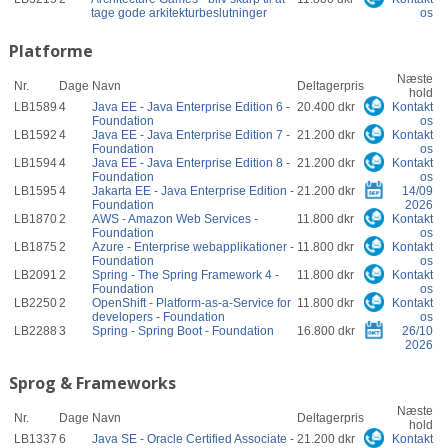
tage gode arkitekturbeslutninger
os
Platforme
Næste
Nr.
Dage
Navn
Deltagerpris
hold
LB1589
4
Java EE - Java Enterprise Edition 6 -
20.400 dkr
Kontakt
Foundation
os
LB1592
4
Java EE - Java Enterprise Edition 7 -
21.200 dkr
Kontakt
Foundation
os
LB1594
4
Java EE - Java Enterprise Edition 8 -
21.200 dkr
Kontakt
Foundation
os
LB1595
4
Jakarta EE - Java Enterprise Edition -
21.200 dkr
14/09
Foundation
2026
LB1870
2
AWS - Amazon Web Services -
11.800 dkr
Kontakt
Foundation
os
LB1875
2
Azure - Enterprise webapplikationer -
11.800 dkr
Kontakt
Foundation
os
LB2091
2
Spring - The Spring Framework 4 -
11.800 dkr
Kontakt
Foundation
os
LB2250
2
OpenShift - Platform-as-a-Service for
11.800 dkr
Kontakt
developers - Foundation
os
LB2288
3
Spring - Spring Boot - Foundation
16.800 dkr
26/10
2026
Sprog & Frameworks
Næste
Nr.
Dage
Navn
Deltagerpris
hold
LB1337
6
Java SE - Oracle Certified Associate -
21.200 dkr
Kontakt