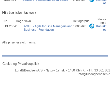
os
Historiske kurser
Næste
Nr.
Dage
Navn
Deltagerpris
hold
LBE2664
1
AGILE - Agile for Line Managers and
1.000 dkr
Kontakt
Business - Foundation
os
Alle priser er excl. moms.
Cookie og Privatlivspolitik
Lund&Bendsen A/S - Nytorv 17, st. - 1450 Kbh K. - Tlf. 33 861 861
info@lundogbendsen.