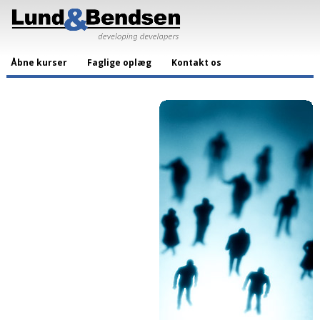
Åbne kurser
Faglige oplæg
Kontakt os