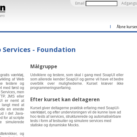
Email
Adgangs
Åbne kurse
 Services - Foundation
Målgruppe
gratis værktøj,
Udviklere og testere, som skal i gang med SoapUI eller
vikling af Web
som allerede kender SoapUI og gerne vil have et bedre
e testere og
overblik over mulighederne. Kurset kræver ikke
et med først og
programmeringserfaring.
Services, men
TP, JMS eller
Efter kurset kan deltageren
I er nemt at
langt med at
Kurset giver deltagerne praktisk erfaring med SoapUI-
kode en eneste
værktøjet, og efter undervisningen vil de kunne lave ad
ud i det Java-
hoc-tests af services, strukturerede og automatisérbare
 for at scripte
tests i form af testsuiter og simulere services med
e simulerede
statiske og dynamiske Mocks.
tteknikker, og