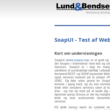
SoapUI - Test af Web
Kort om undervisningen
SoapUI (
www.soapui.org
) er et godt og 
der bruges i forbindelse med test og ud
Services. SoapUI er i dag for mang
udviklere et uundværligt værktøj i arbejd
fremmest REST- og SOAP-baserede Web 
også services baseret på fx simpel HT
JDBC. Og ikke uden grund for SoapU
komme i gang med, og du kan komme 
teste eller simulere services uden at 
linie - og har du mod på at kaste dig 
lignende sprog Groovy, er der rig mulighed
tests og lave avancerede dynamisk
services.
På dette kursus lærer du centrale tes