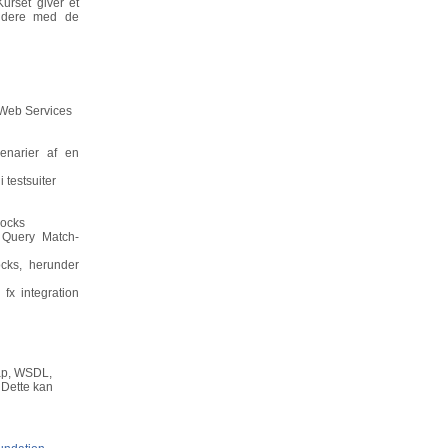
rset giver et
videre med de
 Web Services
cenarier af en
 testsuiter
Mocks
Query Match-
ocks, herunder
fx integration
ap, WSDL,
 Dette kan