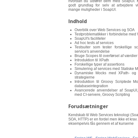
hvordan du udfører dem med SoapUI. Ku
godt grundlag for selv at arbejdere 
mange muligheder i SoapUI.
Indhold
Overblik over Web Services og SOA
Testproblematikker i forbindelse med
SoapUI's faciliteter
Ad hoc tests af services
Testsuiter som tester forskellige s
service's anvendelse
Bruge Scopes til overførsel af værdier i
Introduktion til XPath
Forskellige typer af assertions
Simulering af services med Statiske 
Dynamiske Mocks med XPath- og 
strategierne
Introduktion til Groovy Scriptede M
databaseintegration
Avancerede anvendelser af SoapUI, 
med CI-servere, Groovy Scripting
Forudsætninger
Kendskab til Web Services teknologi (So
SOA, HTTP) er en fordel men ikke et krav.
eksempelvis fås gennem et af kurserne