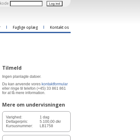
kode
r
Faglige oplæg
Kontakt os
Tilmeld
Ingen planlagte datoer.
Du kan anvende vores
kontaktformular
eller ringe til telefon (+45) 33 861 861
for at få mere information.
Mere om undervisningen
Varighed:
1 dag
Deltagerpris:
5.100,00 dkr
Kursusnummer:
LB1758