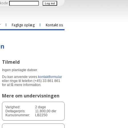
kode
r
Faglige oplæg
Kontakt os
on
Tilmeld
Ingen planlagte datoer.
Du kan anvende vores
kontaktformular
eller ringe til telefon (+45) 33 861 861
for at få mere information.
Mere om undervisningen
Varighed:
2 dage
Deltagerpris:
11.800,00 dkr
Kursusnummer:
LB2250