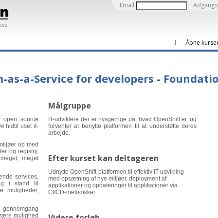
Email
Adgangs
Åbne kurse
m-as-a-Service for developers - Foundati
Målgruppe
n open source
IT-udviklere der er nysgerrige på, hvad OpenShift er, og
 hidtil uset it-
forventer at benytte platformen til at understøtte deres
arbejde.
-miljøer op med
er og registry,
Efter kurset kan deltageren
g meget, meget
Udnytte OpenShift-platformen til effektiv IT-udvikling
nde services,
med opsætning af nye miljøer, deployment af
g i stand til
applikationer og opdateringer til applikationer via
e muligheder,
CI/CD-metodikker.
k gennemgang
l være mulighed
Videre forløb