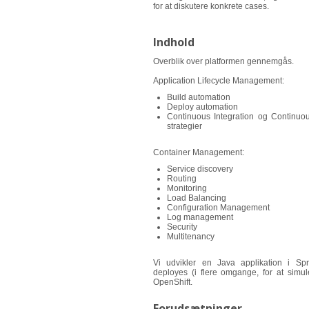
for at diskutere konkrete cases.
Indhold
Overblik over platformen gennemgås.
Application Lifecycle Management:
Build automation
Deploy automation
Continuous Integration og Continu
strategier
Container Management:
Service discovery
Routing
Monitoring
Load Balancing
Configuration Management
Log management
Security
Multitenancy
Vi udvikler en Java applikation i Spr
deployes (i flere omgange, for at simul
OpenShift.
Forudsætninger