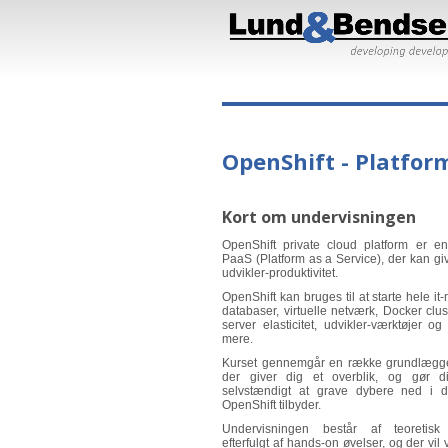
OpenShift - Platfor
Kort om undervisningen
OpenShift private cloud platform er e
PaaS (Platform as a Service), der kan give
udvikler-produktivitet.
OpenShift kan bruges til at starte hele it
databaser, virtuelle netværk, Docker clust
server elasticitet, udvikler-værktøjer o
mere.
Kurset gennemgår en række grundlægge
der giver dig et overblik, og gør di
selvstændigt at grave dybere ned i d
OpenShift tilbyder.
Undervisningen består af teoretis
efterfulgt af hands-on øvelser, og der vi