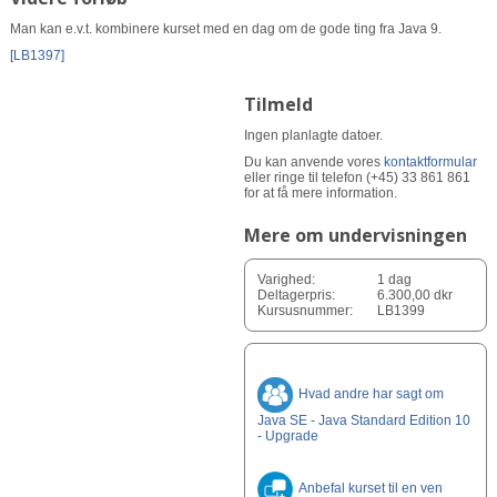
Man kan e.v.t. kombinere kurset med en dag om de gode ting fra Java 9.
[
LB1397]
Tilmeld
Ingen planlagte datoer.
Du kan anvende vores
kontaktformular
eller ringe til telefon (+45) 33 861 861
for at få mere information.
Mere om undervisningen
Varighed:
1 dag
Deltagerpris:
6.300,00 dkr
Kursusnummer:
LB1399
Hvad andre har sagt om
Java SE - Java Standard Edition 10
- Upgrade
Anbefal kurset til en ven