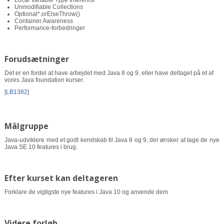
Local Variable Type Inference
Unmodifiable Collections
Optional*.orElseThrow()
Container Awareness
Performance-forbedringer
Forudsætninger
Det er en fordel at have arbejdet med Java 8 og 9, eller have deltaget på et af
vores Java foundation kurser.
[
LB1382
]
Målgruppe
Java-udviklere med et godt kendskab til Java 8 og 9, der ønsker at tage de nye
Java SE 10 features i brug.
Efter kurset kan deltageren
Forklare de vigtigste nye features i Java 10 og anvende dem
Videre forløb