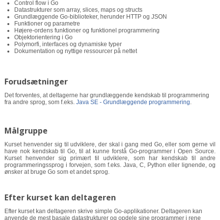
Control flow i Go
Datastrukturer som array, slices, maps og structs
Grundlæggende Go-biblioteker, herunder HTTP og JSON
Funktioner og parametre
Højere-ordens funktioner og funktionel programmering
Objektorientering i Go
Polymorfi, interfaces og dynamiske typer
Dokumentation og nyttige ressourcer på nettet
Forudsætninger
Det forventes, at deltagerne har grundlæggende kendskab til programmering
fra andre sprog, som f.eks.
Java SE - Grundlæggende programmering
.
Målgruppe
Kurset henvender sig til udviklere, der skal i gang med Go, eller som gerne vil
have nok kendskab til Go, til at kunne forstå Go-programmer i Open Source.
Kurset henvender sig primært til udviklere, som har kendskab til andre
programmeringssprog i forvejen, som f.eks. Java, C, Python eller lignende, og
ønsker at bruge Go som et andet sprog.
Efter kurset kan deltageren
Efter kurset kan deltageren skrive simple Go-applikationer. Deltageren kan
anvende de mest basale datastrukturer og opdele sine programmer i rene