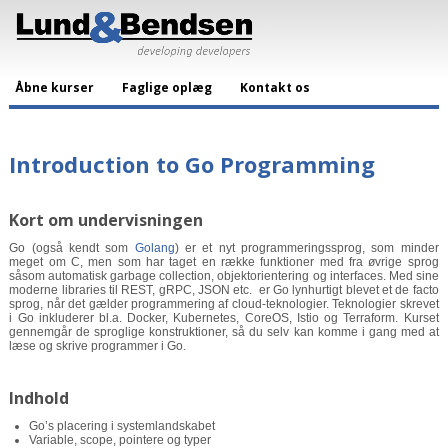
Åbne kurser
Faglige oplæg
Kontakt os
Introduction to Go Programming
Kort om undervisningen
Go (også kendt som
Golang
) er et nyt programmeringssprog, som minder
meget om C, men som har taget en række funktioner med fra øvrige sprog
såsom automatisk garbage collection, objektorientering og interfaces. Med sine
moderne libraries til REST, gRPC, JSON etc. er Go lynhurtigt blevet et de facto
sprog, når det gælder programmering af cloud-teknologier. Teknologier skrevet
i Go inkluderer bl.a. Docker, Kubernetes, CoreOS, Istio og Terraform. Kurset
gennemgår de sproglige konstruktioner, så du selv kan komme i gang med at
læse og skrive programmer i Go.
Indhold
Go’s placering i systemlandskabet
Variable, scope, pointere og typer