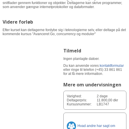
snitflader gennem funktioner og objekter. Deltagerne kan skrive programmer,
som anvender gængse internetprotokoller og dataformater.
Videre forløb
Efter kurset kan deltagerne fordybe sig i teknologierne selv, eller deltage på det
kommende kursus "Avanceret Go, concurrency og moduler"
Tilmeld
Ingen planlagte datoer.
Du kan anvende vores
kontaktformular
eller ringe til telefon (+45) 33 861 861
for at få mere information.
Mere om undervisningen
Varighed:
2 dage
Deltagerpris:
11.800,00 dkr
Kursusnummer:
LB1747
Hvad andre har sagt om