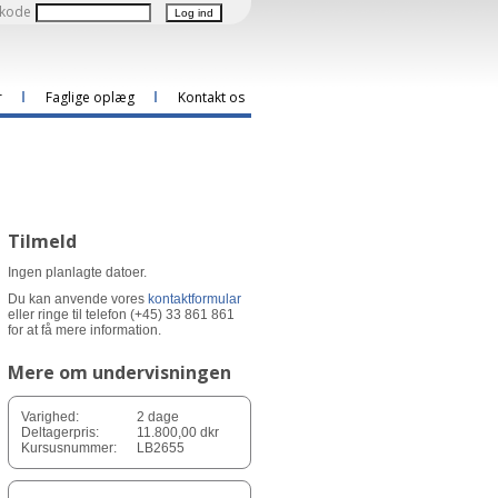
kode
r
Faglige oplæg
Kontakt os
Tilmeld
Ingen planlagte datoer.
Du kan anvende vores
kontaktformular
eller ringe til telefon (+45) 33 861 861
for at få mere information.
Mere om undervisningen
Varighed:
2 dage
Deltagerpris:
11.800,00 dkr
Kursusnummer:
LB2655