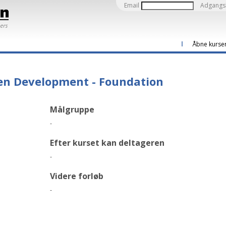
Email
Adgangs
Åbne kurse
ven Development - Foundation
Målgruppe
-
Efter kurset kan deltageren
-
Videre forløb
-