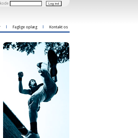
kode
r
Faglige oplæg
Kontakt os