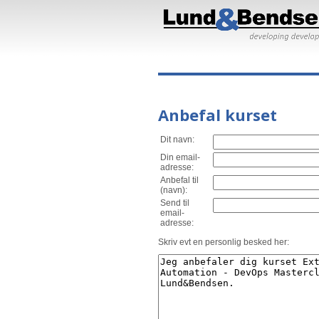
Anbefal kurset
Dit navn:
Din email-
adresse:
Anbefal til
(navn):
Send til
email-
adresse:
Skriv evt en personlig besked her: