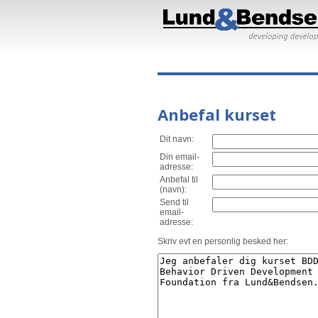
Anbefal kurset
Dit navn:
Din email-
adresse:
Anbefal til
(navn):
Send til
email-
adresse:
Skriv evt en personlig besked her: