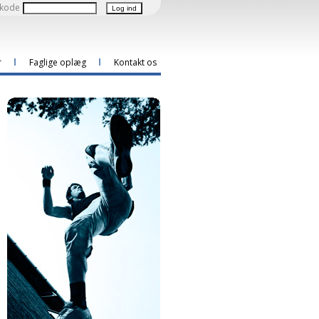
kode
r
Faglige oplæg
Kontakt os