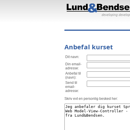
Anbefal kurset
Dit navn:
Din email-
adresse:
Anbefal til
(navn):
Send til
email-
adresse:
Skriv evt en personlig besked her: